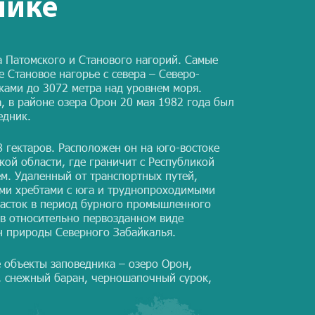
нике
а Патомского и Станового нагорий. Самые
 Становое нагорье с севера – Северо-
ками до 3072 метра над уровнем моря.
, в районе озера Орон 20 мая 1982 года был
едник.
 гектаров. Расположен он на юго-востоке
кой области, где граничит с Республикой
ем. Удаленный от транспортных путей,
и хребтами с юга и труднопроходимыми
часток в период бурного промышленного
 в относительно первозданном виде
он природы Северного Забайкалья.
объекты заповедника – озеро Орон,
, снежный баран, черношапочный сурок,