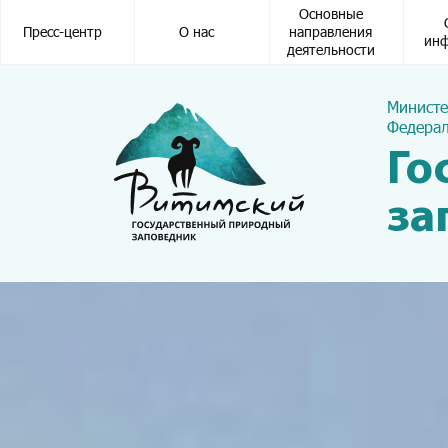
Основная навигация
Основные
Пресс-центр
О нас
направления
ин
деятельности
Министе
Федерал
Го
за