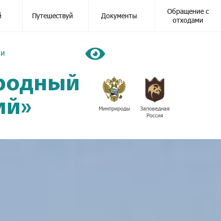
Обращение с
й
Путешествуй
Документы
отходами
ии
иродный
ий»
Минприроды
Заповедная
Россия