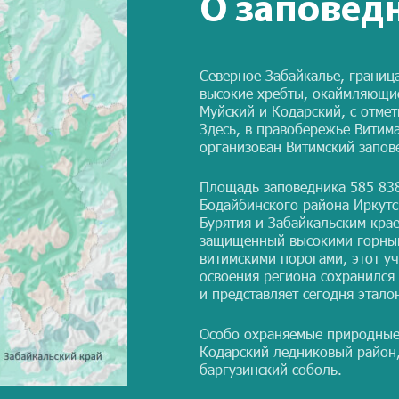
О заповед
Северное Забайкалье, границ
высокие хребты, окаймляющие
Муйский и Кодарский, с отмет
Здесь, в правобережье Витима
организован Витимский запов
Площадь заповедника 585 838
Бодайбинского района Иркутс
Бурятия и Забайкальским кра
защищенный высокими горным
витимскими порогами, этот у
освоения региона сохранился
и представляет сегодня этал
Особо охраняемые природные 
Кодарский ледниковый район
баргузинский соболь.