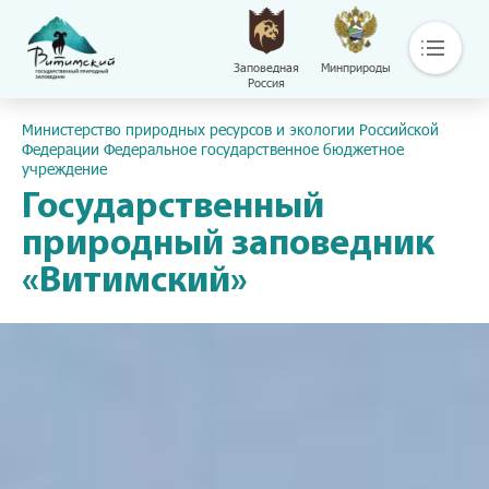
Заповедная
Минприроды
Россия
Основная навигация
Пресс-центр
Министерство природных ресурсов и экологии Российской
О нас
Федерации Федеральное государственное бюджетное
учреждение
Основные направления деятельности
Общая информация
Государственный
Контакты
природный заповедник
Библиотека
«Витимский»
Сохраняй
Путешествуй
Документы
Обращение с отходами
Версия сайта для слабовидящих