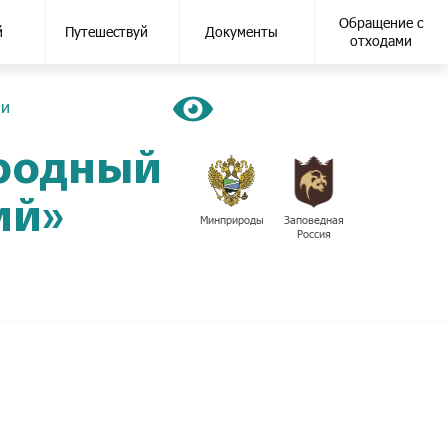
Обращение с
й
Путешествуй
Документы
отходами
ии
иродный
ий»
Минприроды
Заповедная
Россия