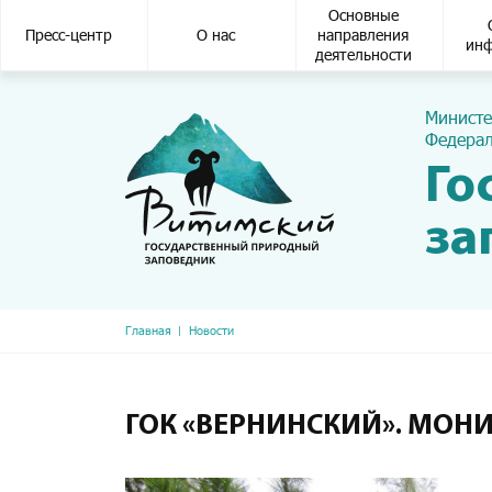
Основная навигация
Основные
Пресс-центр
О нас
направления
ин
деятельности
Министе
Федерал
Го
за
Строка навигации
Главная
Новости
ГОК «ВЕРНИНСКИЙ». МОН