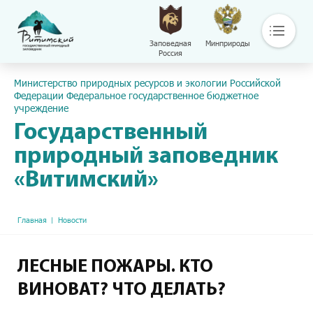
Заповедная
Минприроды
Россия
Основная навигация
Пресс-центр
Министерство природных ресурсов и экологии Российской
О нас
Федерации Федеральное государственное бюджетное
учреждение
Основные направления деятельности
Общая информация
Государственный
Контакты
природный заповедник
Библиотека
«Витимский»
Сохраняй
Путешествуй
Документы
Строка навигации
Главная
Новости
Обращение с отходами
Версия сайта для слабовидящих
ЛЕСНЫЕ ПОЖАРЫ. КТО
ВИНОВАТ? ЧТО ДЕЛАТЬ?