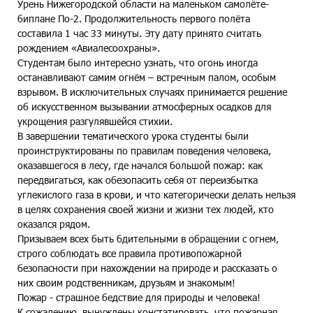
Урень Нижегородской области на маленьком самолёте-
биплане По-2. Продолжительность первого полёта
составила 1 час 33 минуты. Эту дату принято считать
рождением «Авиалесоохраны».
Студентам было интересно узнать, что огонь иногда
останавливают самим огнём – встречным палом, особым
взрывом. В исключительных случаях принимается решение
об искусственном вызывании атмосферных осадков для
укрощения разгулявшейся стихии.
В завершении тематического урока студенты были
проинструктированы по правилам поведения человека,
оказавшегося в лесу, где начался большой пожар: как
передвигаться, как обезопасить себя от переизбытка
углекислого газа в крови, и что категорически делать нельзя
в целях сохранения своей жизни и жизни тех людей, кто
оказался рядом.
Призываем всех быть бдительными в обращении с огнем,
строго соблюдать все правила противопожарной
безопасности при нахождении на природе и рассказать о
них своим родственникам, друзьям и знакомым!
Пожар - страшное бедствие для природы и человека!
К сожалению, вынуждены констатировать, что пожарная