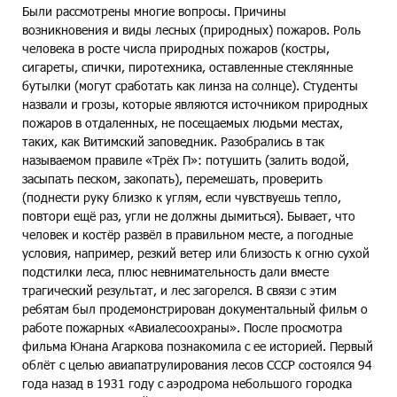
Были рассмотрены многие вопросы. Причины
возникновения и виды лесных (природных) пожаров. Роль
человека в росте числа природных пожаров (костры,
сигареты, спички, пиротехника, оставленные стеклянные
бутылки (могут сработать как линза на солнце). Студенты
назвали и грозы, которые являются источником природных
пожаров в отдаленных, не посещаемых людьми местах,
таких, как Витимский заповедник. Разобрались в так
называемом правиле «Трёх П»: потушить (залить водой,
засыпать песком, закопать), перемешать, проверить
(поднести руку близко к углям, если чувствуешь тепло,
повтори ещё раз, угли не должны дымиться). Бывает, что
человек и костёр развёл в правильном месте, а погодные
условия, например, резкий ветер или близость к огню сухой
подстилки леса, плюс невнимательность дали вместе
трагический результат, и лес загорелся. В связи с этим
ребятам был продемонстрирован документальный фильм о
работе пожарных «Авиалесоохраны». После просмотра
фильма Юнана Агаркова познакомила с ее историей. Первый
облёт с целью авиапатрулирования лесов СССР состоялся 94
года назад в 1931 году с аэродрома небольшого городка