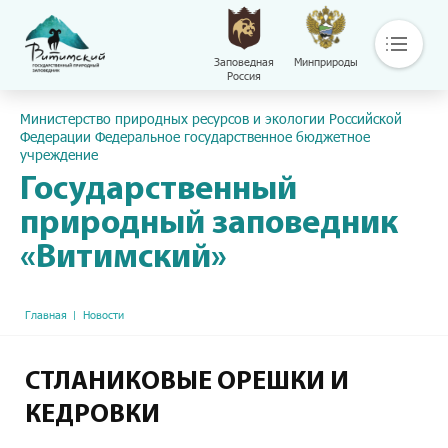
Заповедная
Минприроды
Россия
Основная навигация
Пресс-центр
Министерство природных ресурсов и экологии Российской
О нас
Федерации Федеральное государственное бюджетное
учреждение
Основные направления деятельности
Общая информация
Государственный
Контакты
природный заповедник
Библиотека
«Витимский»
Сохраняй
Путешествуй
Документы
Строка навигации
Главная
Новости
Обращение с отходами
Версия сайта для слабовидящих
СТЛАНИКОВЫЕ ОРЕШКИ И
КЕДРОВКИ