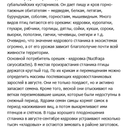
субальпийских кустарников. Он дает пищу и кров горно-
таежным обитателям – медведям, белкам, летягам,
бурундукам, соболям, горностаям, мышевидным. Много
видов птиц питаются его орехами: кедровки, куропатки,
глухари, рябчики, горлицы, дятлы, сойки, кукши, сороки,
вьюрки, поползни, гаечки, чечевицы, снегири и т.д.
Очевидно, что значение кедрового стланика в экосистемах
огромно, а от его урожая зависит благополучие почти всей
живности территории.
Основной потребитель орешек - кедровка (Nucifraga
caryocatactes). В местах произрастания стланика птицы
держатся круглый год. По их крикам и перемещениям можно
определить массивы поспевающих кедровостланиковых
зарослей в августе. Они не только поедают, но и активно
запасают семена. Кроме того, весной они отыскивают на
ветках перезимовавшие шишки, которые были недоступны в
снежный период. Ядрами семян самцы кормят самок в
период насиживания яиц, а потом выкармливают ими
птенцов и слётков. В годы хорошего плодоношения
стланика в августе-сентябре кедровки устраивают несколько
тысяч «кладовых» и остаются зимовать в районе заготовок.