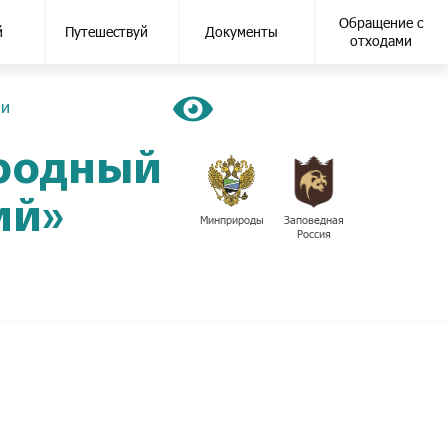
Обращение с
й
Путешествуй
Документы
отходами
ии
иродный
ий»
Минприроды
Заповедная
Россия