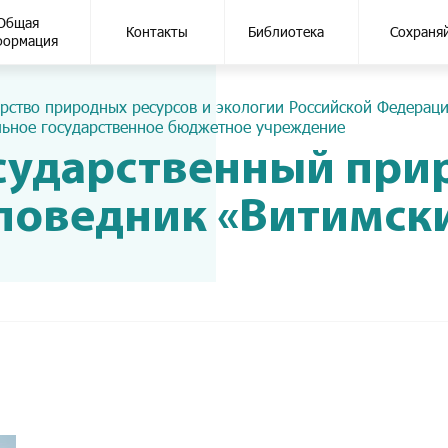
Общая
Контакты
Библиотека
Сохраня
формация
рство природных ресурсов и экологии Российской Федерац
ьное государственное бюджетное учреждение
сударственный пр
поведник «Витимск