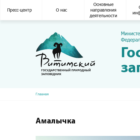
Основная навигация
Основные
Пресс-центр
О нас
направления
ин
деятельности
Министе
Федерал
Го
за
Строка навигации
Главная
Амалычка