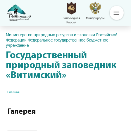
Заповедная
Минприроды
Россия
Основная навигация
Пресс-центр
Министерство природных ресурсов и экологии Российской
О нас
Федерации Федеральное государственное бюджетное
учреждение
Основные направления деятельности
Общая информация
Государственный
Контакты
природный заповедник
Библиотека
«Витимский»
Сохраняй
Путешествуй
Документы
Строка навигации
Главная
Обращение с отходами
Версия сайта для слабовидящих
Галерея