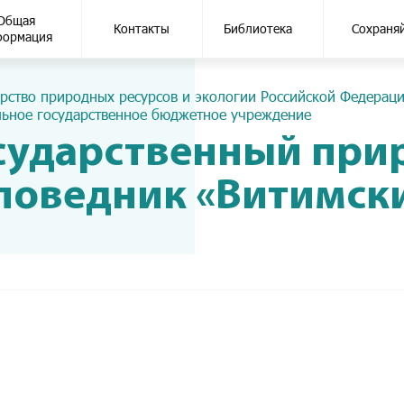
Общая
Контакты
Библиотека
Сохраня
формация
рство природных ресурсов и экологии Российской Федерац
ьное государственное бюджетное учреждение
сударственный пр
поведник «Витимск