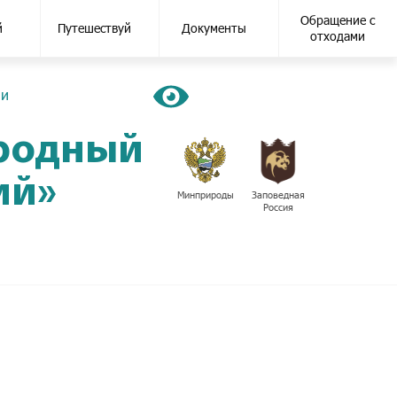
Обращение с
й
Путешествуй
Документы
отходами
ии
иродный
ий»
Минприроды
Заповедная
Россия