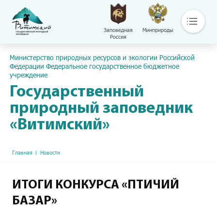
Заповедная
Минприроды
Россия
Основная навигация
Пресс-центр
Министерство природных ресурсов и экологии Российской
О нас
Федерации Федеральное государственное бюджетное
учреждение
Основные направления деятельности
Общая информация
Государственный
Контакты
природный заповедник
Библиотека
«Витимский»
Сохраняй
Путешествуй
Документы
Строка навигации
Главная
Новости
Обращение с отходами
Версия сайта для слабовидящих
ИТОГИ КОНКУРСА «ПТИЧИЙ
БАЗАР»