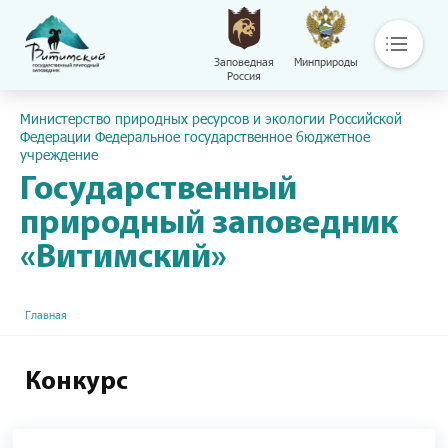
Заповедная
Минприроды
Россия
Основная навигация
Пресс-центр
Министерство природных ресурсов и экологии Российской
О нас
Федерации Федеральное государственное бюджетное
учреждение
Основные направления деятельности
Общая информация
Государственный
Контакты
природный заповедник
Библиотека
«Витимский»
Сохраняй
Путешествуй
Документы
Строка навигации
Главная
Обращение с отходами
Версия сайта для слабовидящих
Конкурс