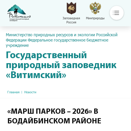
Заповедная
Минприроды
Россия
Основная навигация
Пресс-центр
Министерство природных ресурсов и экологии Российской
О нас
Федерации Федеральное государственное бюджетное
учреждение
Основные направления деятельности
Общая информация
Государственный
Контакты
природный заповедник
Библиотека
«Витимский»
Сохраняй
Путешествуй
Документы
Строка навигации
Главная
Новости
Обращение с отходами
Версия сайта для слабовидящих
«МАРШ ПАРКОВ – 2026» В
БОДАЙБИНСКОМ РАЙОНЕ